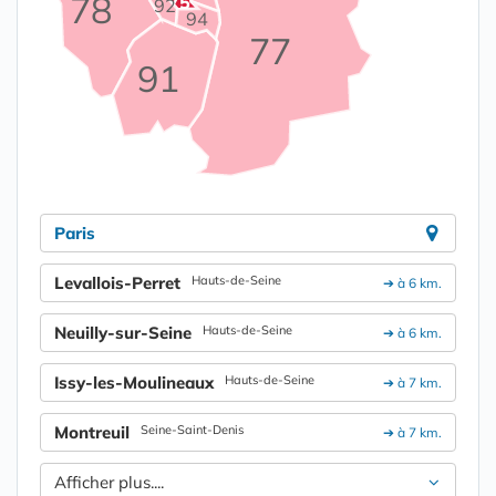
78
75
92
94
77
91
Paris
Levallois-Perret
Hauts-de-Seine
➔ à 6 km.
Neuilly-sur-Seine
Hauts-de-Seine
➔ à 6 km.
Issy-les-Moulineaux
Hauts-de-Seine
➔ à 7 km.
Montreuil
Seine-Saint-Denis
➔ à 7 km.
Afficher plus....