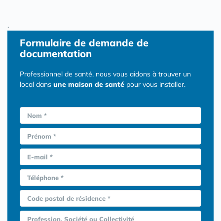
.
Formulaire
de demande de
documentation
Professionnel de santé, nous vous aidons à trouver un
local dans
une maison de santé
pour vous installer.
Nom *
Prénom *
E-mail *
Téléphone *
Code postal de résidence *
Profession, Société ou Collectivité