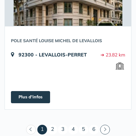
POLE SANTÉ LOUISE MICHEL DE LEVALLOIS
92300 - LEVALLOIS-PERRET
➔ 23.82 km
Plus d'infos
(courant)
1
2
3
4
5
6