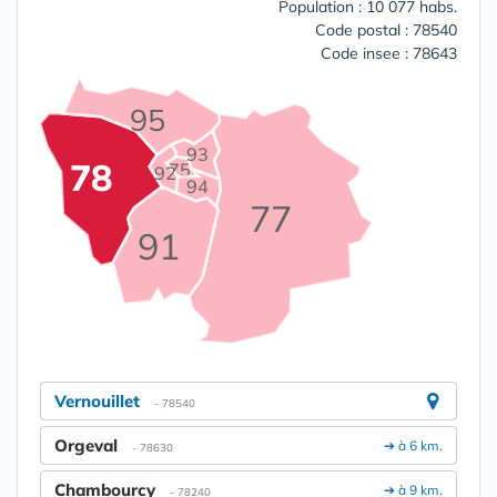
Population : 10 077 habs.
Code postal : 78540
Code insee : 78643
95
93
78
75
92
94
77
91
Vernouillet
- 78540
Orgeval
➔ à 6 km.
- 78630
Chambourcy
➔ à 9 km.
- 78240