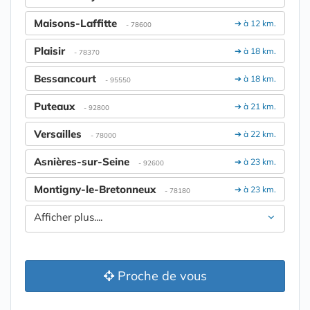
Maisons-Laffitte
➔ à 12 km.
- 78600
Plaisir
➔ à 18 km.
- 78370
Bessancourt
➔ à 18 km.
- 95550
Puteaux
➔ à 21 km.
- 92800
Versailles
➔ à 22 km.
- 78000
Asnières-sur-Seine
➔ à 23 km.
- 92600
Montigny-le-Bretonneux
➔ à 23 km.
- 78180
Afficher plus....
Proche de vous