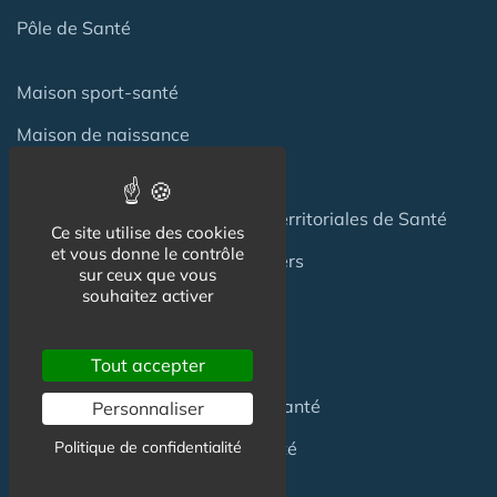
Pôle de Santé
Maison sport-santé
Maison de naissance
Centre de Soins et de Prévention
Communauté Professionnelles Territoriales de Santé
Ce site utilise des cookies
et vous donne le contrôle
Hotel Patient & Hôtels Hospitaliers
sur ceux que vous
souhaitez activer
Pour les
Professionnels
Tout accepter
Location locaux
en Maison de Santé
Personnaliser
Achat locaux
en Maison de Santé
Politique de confidentialité
Emploi
en Centre de Santé