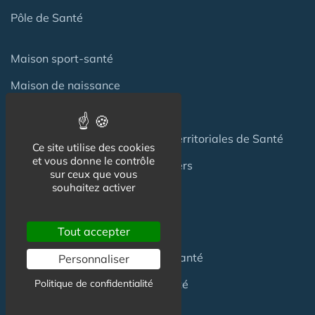
Pôle de Santé
Maison sport-santé
Maison de naissance
Centre de Soins et de Prévention
Communauté Professionnelles Territoriales de Santé
Ce site utilise des cookies
et vous donne le contrôle
Hotel Patient & Hôtels Hospitaliers
sur ceux que vous
souhaitez activer
Pour les
Professionnels
Tout accepter
Location locaux
en Maison de Santé
Personnaliser
Achat locaux
en Maison de Santé
Politique de confidentialité
Emploi
en Centre de Santé