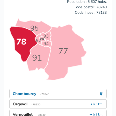
Population : 5 607 habs.
Code postal : 78240
Code insee : 78133
95
93
78
75
92
94
77
91
Chambourcy
- 78240
Orgeval
➔ à 5 km.
- 78630
Vernouillet
➔ à 9 km.
- 78540