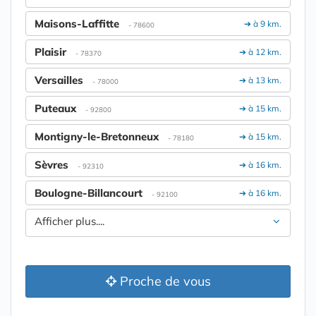
Maisons-Laffitte
➔ à 9 km.
- 78600
Plaisir
➔ à 12 km.
- 78370
Versailles
➔ à 13 km.
- 78000
Puteaux
➔ à 15 km.
- 92800
Montigny-le-Bretonneux
➔ à 15 km.
- 78180
Sèvres
➔ à 16 km.
- 92310
Boulogne-Billancourt
➔ à 16 km.
- 92100
Afficher plus....
Proche de vous