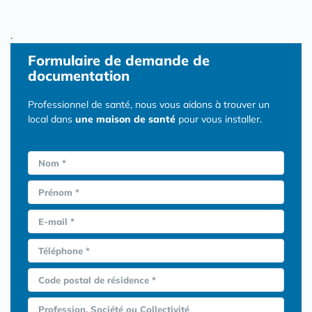
.
Formulaire
de demande de
documentation
Professionnel de santé, nous vous aidons à trouver un
local dans
une maison de santé
pour vous installer.
Nom *
Prénom *
E-mail *
Téléphone *
Code postal de résidence *
Profession, Société ou Collectivité