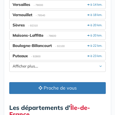
Versailles
➔ à 14 km.
- 78000
Vernouillet
➔ à 18 km.
- 78540
Sèvres
➔ à 20 km.
- 92310
Maisons-Laffitte
➔ à 20 km.
- 78600
Boulogne-Billancourt
➔ à 22 km.
- 92100
Puteaux
➔ à 23 km.
- 92800
Afficher plus....
Proche de vous
Les départements d'
Île-de-
France