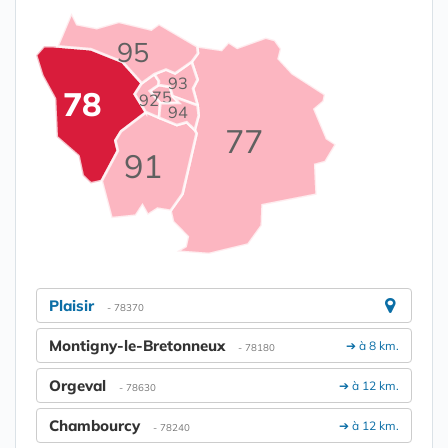
95
93
78
75
92
94
77
91
Plaisir
- 78370
Montigny-le-Bretonneux
➔ à 8 km.
- 78180
Orgeval
➔ à 12 km.
- 78630
Chambourcy
➔ à 12 km.
- 78240