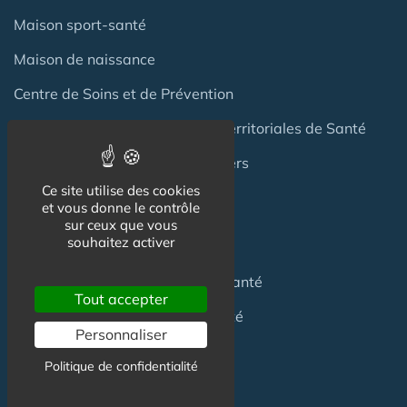
Maison sport-santé
Maison de naissance
Centre de Soins et de Prévention
Communauté Professionnelles Territoriales de Santé
Hotel Patient & Hôtels Hospitaliers
Ce site utilise des cookies
et vous donne le contrôle
sur ceux que vous
Pour les
Professionnels
souhaitez activer
Location locaux
en Maison de Santé
Tout accepter
Achat locaux
en Maison de Santé
Personnaliser
Emploi
en Centre de Santé
Politique de confidentialité
S'installer
en Maison de Santé