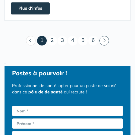
Plus d'infos
(courant)
1
2
3
4
5
6
.
Postes
à pourvoir !
Professionnel de santé, opter pour un poste de salarié
dans ce
pôle de de santé
qui recrute !
Nom *
Prénom *