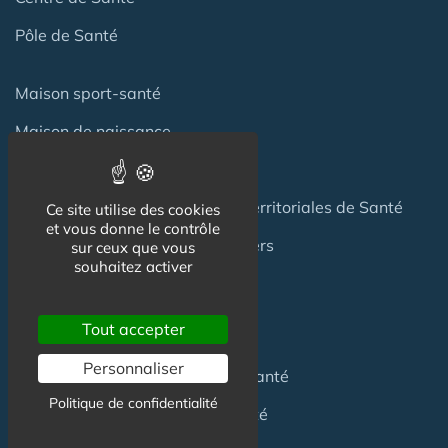
Pôle de Santé
Maison sport-santé
Maison de naissance
Centre de Soins et de Prévention
Communauté Professionnelles Territoriales de Santé
Ce site utilise des cookies
et vous donne le contrôle
Hotel Patient & Hôtels Hospitaliers
sur ceux que vous
souhaitez activer
Pour les
Professionnels
Tout accepter
Personnaliser
Location locaux
en Maison de Santé
Politique de confidentialité
Achat locaux
en Maison de Santé