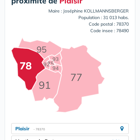
proximité de
Plaisir
Maire : Joséphine KOLLMANNSBERGER
Population : 31 013 habs.
Code postal : 78370
Code insee : 78490
95
93
78
75
92
94
77
91
Plaisir
- 78370