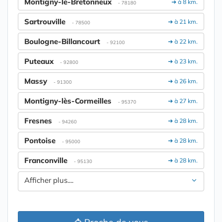
Montigny-le-Bretonneux
➔ à 8 km.
- 78180
Sartrouville
➔ à 21 km.
- 78500
Boulogne-Billancourt
➔ à 22 km.
- 92100
Puteaux
➔ à 23 km.
- 92800
Massy
➔ à 26 km.
- 91300
Montigny-lès-Cormeilles
➔ à 27 km.
- 95370
Fresnes
➔ à 28 km.
- 94260
Pontoise
➔ à 28 km.
- 95000
Franconville
➔ à 28 km.
- 95130
Afficher plus....