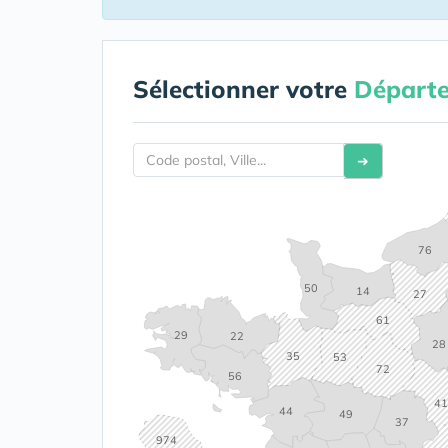
Sélectionner votre
Départ
➜
76
50
14
27
61
29
22
28
35
53
72
56
4
44
49
37
974