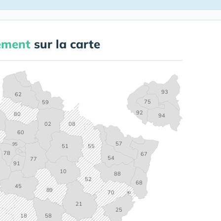
ement
sur la carte
93
62
75
59
92
80
94
02
08
60
57
95
55
51
78
67
54
77
91
10
88
52
68
45
89
70
90
1
21
25
18
58