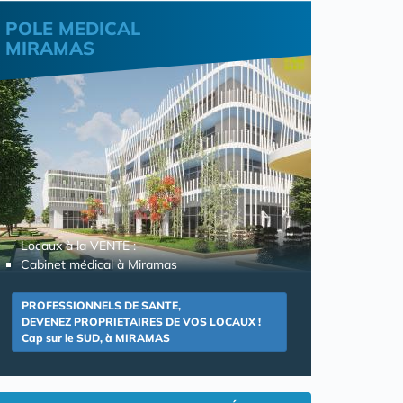
POLE MEDICAL
MIRAMAS
Locaux à la VENTE :
Cabinet médical à Miramas
PROFESSIONNELS DE SANTE,
DEVENEZ PROPRIETAIRES DE VOS LOCAUX !
Cap sur le SUD, à MIRAMAS