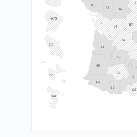
3
85
79
86
973
17
87
16
24
972
33
4
47
82
40
32
971
31
64
65
09
976