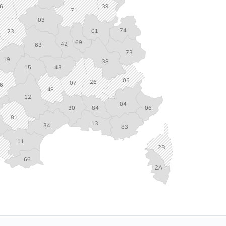
6
39
71
03
74
01
23
69
42
63
73
19
38
15
43
05
26
07
6
48
12
04
84
30
06
81
13
34
83
11
2B
66
2A