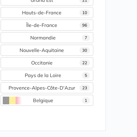
Grand Est
21
Hauts-de-France
10
Île-de-France
96
Normandie
7
Nouvelle-Aquitaine
30
Occitanie
22
Pays de la Loire
5
Provence-Alpes-Côte-D'Azur
23
Belgique
1