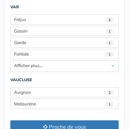
VAR
Fréjus
2
Gassin
1
Garde
1
Farlède
1
Afficher plus....
VAUCLUSE
Avignon
2
Malaucène
1
Proche de vous