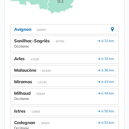
83
Avignon
- 84000
Sanilhac-Sagriès
➔ à 31 km.
- 30700
Occitanie
Arles
➔ à 33 km.
- 13200
Malaucène
➔ à 36 km.
- 84340
Miramas
➔ à 43 km.
- 13140
Milhaud
➔ à 44 km.
- 30540
Occitanie
Istres
➔ à 50 km.
- 13800
Codognan
➔ à 53 km.
- 30920
Occitanie