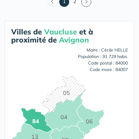
(courant)
1
2
Villes de
Vaucluse
et à
proximité de
Avignon
Maire : Cécile HELLE
Population : 91 729 habs.
Code postal : 84000
Code insee : 84007
05
04
84
06
13