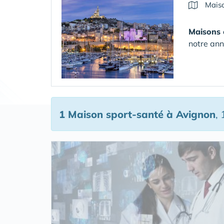
Maiso
Maisons 
notre ann
1 Maison sport-santé
à Avignon
,