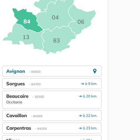
04
84
06
13
83
Avignon
- 84000
Sorgues
➔ à 9 km.
- 84700
Beaucaire
➔ à 20 km.
- 30300
Occitanie
Cavaillon
➔ à 22 km.
- 84300
Carpentras
➔ à 23 km.
- 84200