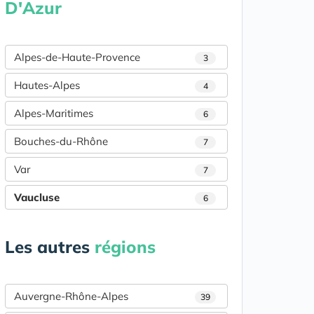
D'Azur
Alpes-de-Haute-Provence
3
Hautes-Alpes
4
Alpes-Maritimes
6
Bouches-du-Rhône
7
Var
7
Vaucluse
6
Les autres
régions
Auvergne-Rhône-Alpes
39