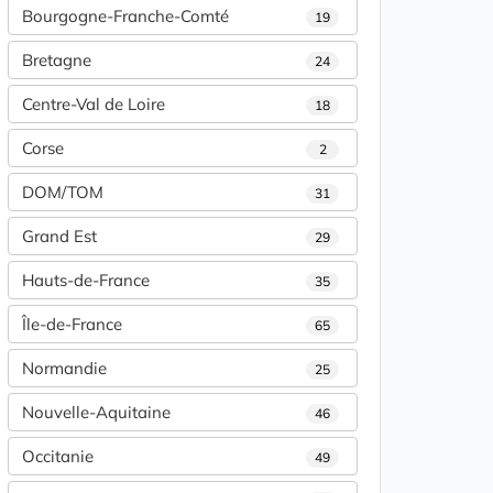
Bourgogne-Franche-Comté
19
Bretagne
24
Centre-Val de Loire
18
Corse
2
DOM/TOM
31
Grand Est
29
Hauts-de-France
35
Île-de-France
65
Normandie
25
Nouvelle-Aquitaine
46
Occitanie
49