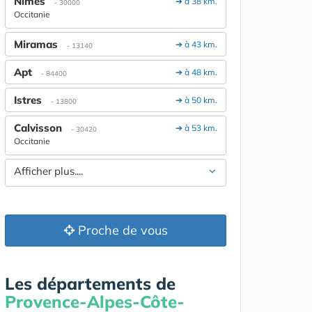
Nîmes
➔ à 38 km.
- 30000
Occitanie
Miramas
➔ à 43 km.
- 13140
Apt
➔ à 48 km.
- 84400
Istres
➔ à 50 km.
- 13800
Calvisson
➔ à 53 km.
- 30420
Occitanie
Afficher plus....
Proche de vous
Les départements de
Provence-Alpes-Côte-