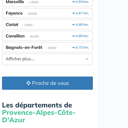
Marseille
➔ à 64 km.
- 13000
Fayence
➔ à 67 km.
- 83440
Ciotat
➔ à 68 km.
- 13600
Cavaillon
➔ à 69 km.
- 84300
Bagnols-en-Forêt
➔ à 70 km.
- 83600
Afficher plus....
Proche de vous
Les départements de
Provence-Alpes-Côte-
D'Azur