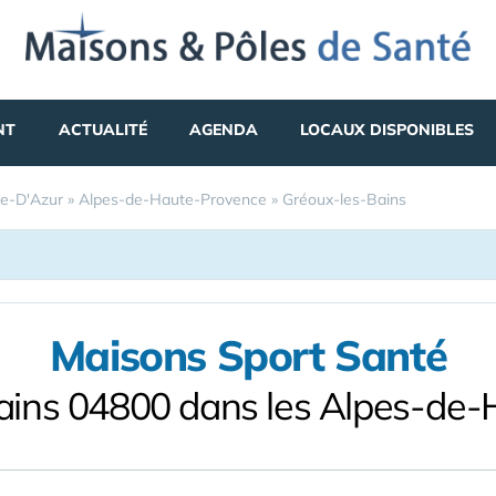
NT
ACTUALITÉ
AGENDA
LOCAUX DISPONIBLES
e-D'Azur
»
Alpes-de-Haute-Provence
»
Gréoux-les-Bains
Maisons Sport Santé
ains 04800 dans les Alpes-de