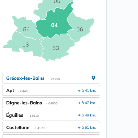
05
04
84
06
13
83
Gréoux-les-Bains
- 04800
Apt
➔ à 41 km.
- 84400
Digne-les-Bains
➔ à 47 km.
- 04000
Éguilles
➔ à 48 km.
- 13510
Castellane
➔ à 51 km.
- 04120