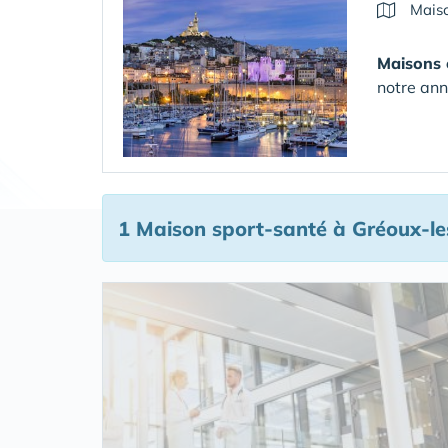
Maiso
Maisons 
notre ann
1 Maison sport-santé
à Gréoux-le