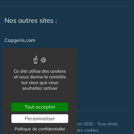
Nos autres sites :
Capgeris.com
CapResidencesSeniors.com
Emploi-formation-sante.com
Ce site utilise des cookies
Seniorissimmo.com
et vous donne le contrôle
sur ceux que vous
Creche-et-naissance.com
souhaitez activer
Co-Living & Co-Working
Tout accepter
Personnaliser
© Maisons-et-poles-de-sante.com 2026 - Tous droits
Politique de confidentialité
réservés. //
Gestion des cookies