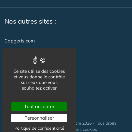
Nos autres sites :
Capgeris.com
CapResidencesSeniors.com
Emploi-formation-sante.com
Ce site utilise des cookies
Seniorissimmo.com
et vous donne le contrôle
sur ceux que vous
Creche-et-naissance.com
souhaitez activer
Co-Living & Co-Working
Tout accepter
Personnaliser
© Maisons-et-poles-de-sante.com 2026 - Tous droits
Politique de confidentialité
réservés. //
Gestion des cookies