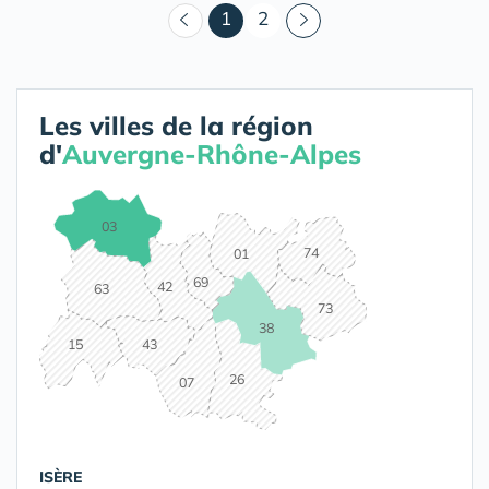
(courant)
1
2
Les villes de la région
d'
Auvergne-Rhône-Alpes
03
74
01
69
42
63
73
38
15
43
26
07
ISÈRE