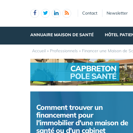
Panneau de gestion des cookies
Contact
Newsletter
ANNUAIRE MAISON DE SANTÉ
HÔTEL PATIE
Accueil
»
Professionnels
»
Financer une Maison de S
CAPBRETON
POLE SANTÉ
.
Comment trouver un
financement pour
l'immobilier d'une maison de
santé ou d'un cabinet