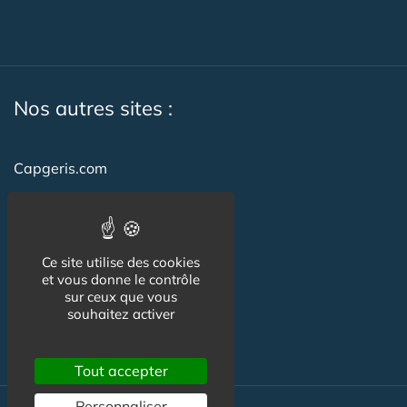
Nos autres sites :
Capgeris.com
CapResidencesSeniors.com
Emploi-formation-sante.com
Ce site utilise des cookies
Seniorissimmo.com
et vous donne le contrôle
sur ceux que vous
Creche-et-naissance.com
souhaitez activer
Co-Living & Co-Working
Tout accepter
Personnaliser