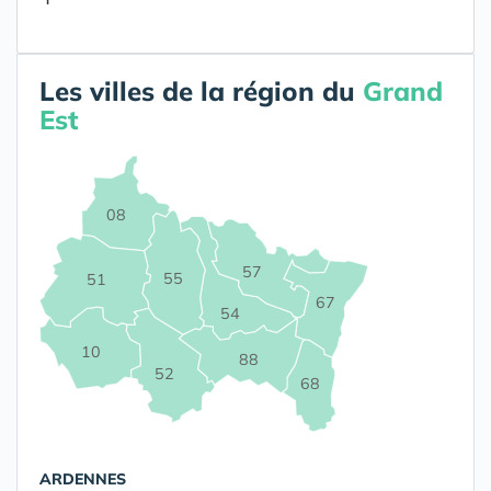
Les villes de la région du
Grand
Est
08
57
55
51
67
54
10
88
52
68
ARDENNES