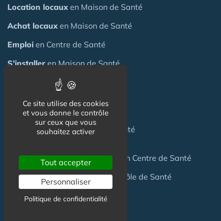
Location locaux
en Maison de Santé
Achat locaux
en Maison de Santé
Emploi
en Centre de Santé
S'installer
en Maison de Santé
Créer
une Maison de Santé
Ce site utilise des cookies
Financer
une Maison de Santé
et vous donne le contrôle
sur ceux que vous
Investir
dans une Maison de Santé
souhaitez activer
Céder
une Maison
de Santé
ou un Centre de Santé
Tout accepter
Terrain
pour création Maison / Pôle de Santé
Personnaliser
Politique de confidentialité
FAQ