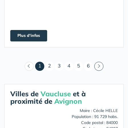
Plus d'infos
(courant)
1
2
3
4
5
6
Villes de
Vaucluse
et à
proximité de
Avignon
Maire : Cécile HELLE
Population : 91 729 habs.
Code postal : 84000