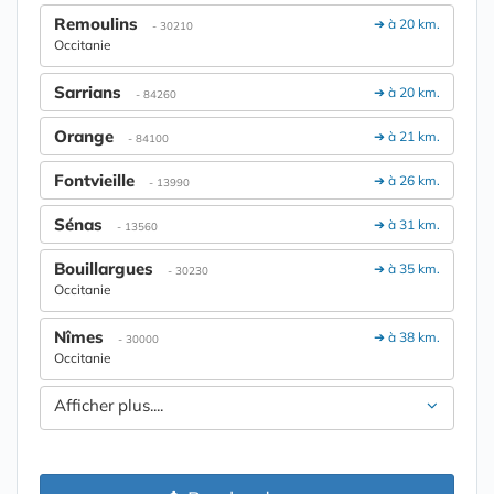
Remoulins
➔ à 20 km.
- 30210
Occitanie
Sarrians
➔ à 20 km.
- 84260
Orange
➔ à 21 km.
- 84100
Fontvieille
➔ à 26 km.
- 13990
Sénas
➔ à 31 km.
- 13560
Bouillargues
➔ à 35 km.
- 30230
Occitanie
Nîmes
➔ à 38 km.
- 30000
Occitanie
Afficher plus....