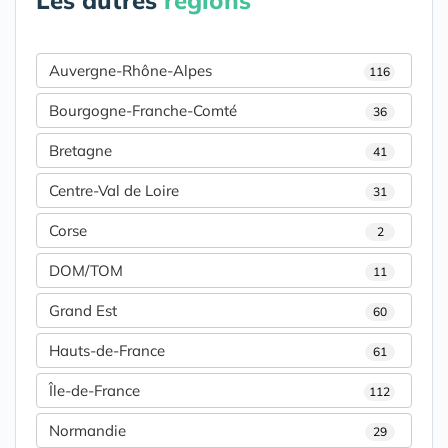
Les autres
régions
Auvergne-Rhône-Alpes
116
Bourgogne-Franche-Comté
36
Bretagne
41
Centre-Val de Loire
31
Corse
2
DOM/TOM
11
Grand Est
60
Hauts-de-France
61
Île-de-France
112
Normandie
29