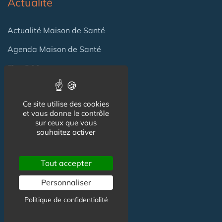
Actualité
Actualité Maison de Santé
Agenda Maison de Santé
Flux RSS
Newsletter
Ce site utilise des cookies
et vous donne le contrôle
Reseaux Sociaux
sur ceux que vous
souhaitez activer
Facebook
Tout accepter
X (ex-Twitter)
Personnaliser
Linkedin
Politique de confidentialité