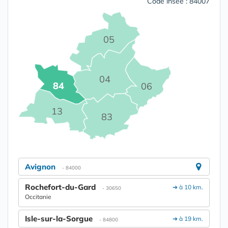
Code insee : 84007
05
04
84
06
13
83
Avignon
- 84000
Rochefort-du-Gard
➔ à 10 km.
- 30650
Occitanie
Isle-sur-la-Sorgue
➔ à 19 km.
- 84800