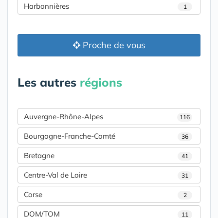
Harbonnières
1
Proche de vous
Les autres
régions
Auvergne-Rhône-Alpes
116
Bourgogne-Franche-Comté
36
Bretagne
41
Centre-Val de Loire
31
Corse
2
DOM/TOM
11