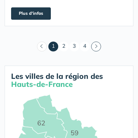
Plus d'infos
(courant)
1
2
3
4
Les villes de la région des
Hauts-de-France
62
59