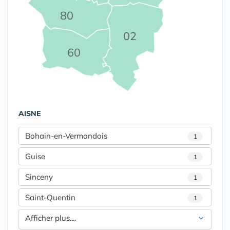
80
02
60
AISNE
Bohain-en-Vermandois
1
Guise
1
Sinceny
1
Saint-Quentin
1
Afficher plus....