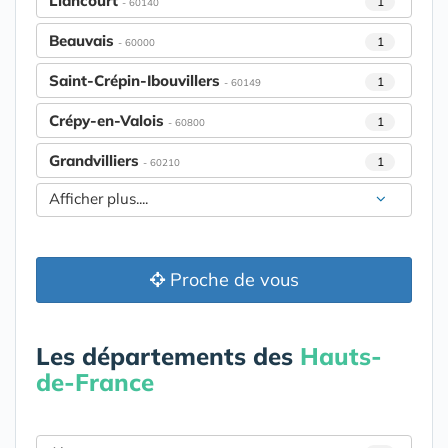
Liancourt
1
- 60140
Beauvais
1
- 60000
Saint-Crépin-Ibouvillers
1
- 60149
Crépy-en-Valois
1
- 60800
Grandvilliers
1
- 60210
Afficher plus....
Proche de vous
Les départements des
Hauts-
de-France