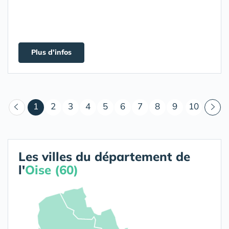
Plus d'infos
(courant)
1
2
3
4
5
6
7
8
9
10
Les villes du département de
l'
Oise (60)