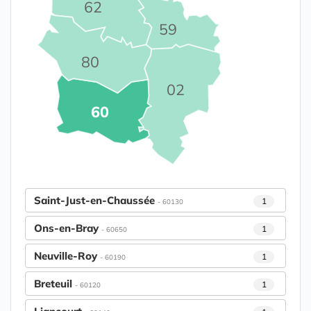
62
59
80
02
60
Saint-Just-en-Chaussée
1
- 60130
Ons-en-Bray
1
- 60650
Neuville-Roy
1
- 60190
Breteuil
1
- 60120