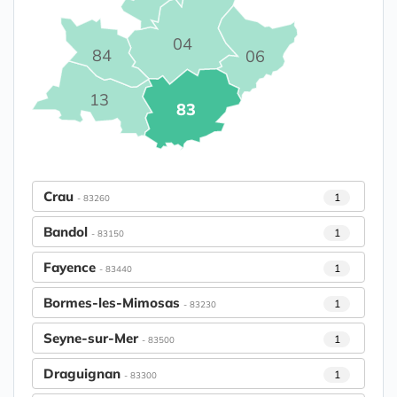
04
84
06
13
83
Crau
1
- 83260
Bandol
1
- 83150
Fayence
1
- 83440
Bormes-les-Mimosas
1
- 83230
Seyne-sur-Mer
1
- 83500
Draguignan
1
- 83300