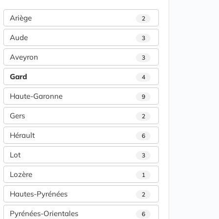
Ariège
2
Aude
3
Aveyron
3
Gard
4
Haute-Garonne
9
Gers
2
Hérault
6
Lot
3
Lozère
1
Hautes-Pyrénées
2
Pyrénées-Orientales
6