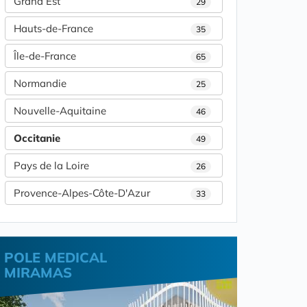
Grand Est
29
Hauts-de-France
35
Île-de-France
65
Normandie
25
Nouvelle-Aquitaine
46
Occitanie
49
Pays de la Loire
26
Provence-Alpes-Côte-D'Azur
33
POLE MEDICAL
MIRAMAS