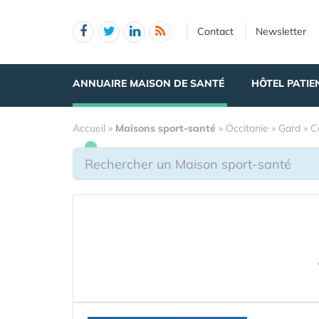
Panneau de gestion des cookies
Contact
Newsletter
ANNUAIRE MAISON DE SANTÉ
HÔTEL PATIE
Accueil
»
Maisons sport-santé
»
Occitanie
»
Gard
»
C