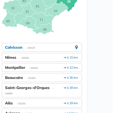
82
30
81
32
34
31
11
65
09
66
Calvisson
- 30420
Nîmes
➔ à 15 km.
- 30000
Montpellier
➔ à 32 km.
- 34000
Beaucaire
➔ à 36 km.
- 30300
Saint-Georges-d'Orques
➔ à 38 km.
-
34680
Alès
➔ à 39 km.
- 30100