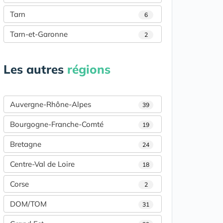
Tarn
6
Tarn-et-Garonne
2
Les autres
régions
Auvergne-Rhône-Alpes
39
Bourgogne-Franche-Comté
19
Bretagne
24
Centre-Val de Loire
18
Corse
2
DOM/TOM
31