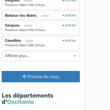
Avignon
➔ à 53 km.
- 84000
Provence-Alpes-Côte-D'Azur
Balaruc-les-Bains
➔ à 56 km.
- 34540
Sorgues
➔ à 60 km.
- 84700
Provence-Alpes-Côte-D'Azur
Cavaillon
➔ à 68 km.
- 84300
Provence-Alpes-Côte-D'Azur
Afficher plus....
Proche de vous
Les départements
d'
Occitanie