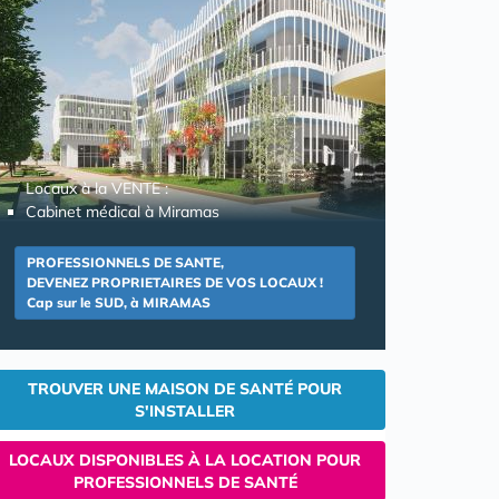
Locaux à la VENTE :
Cabinet médical à Miramas
PROFESSIONNELS DE SANTE,
DEVENEZ PROPRIETAIRES DE VOS LOCAUX !
Cap sur le SUD, à MIRAMAS
TROUVER UNE MAISON DE SANTÉ POUR
S'INSTALLER
LOCAUX DISPONIBLES À LA LOCATION POUR
PROFESSIONNELS DE SANTÉ