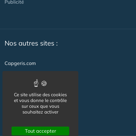
Publicité
Nos autres sites :
Capgeris.com
CapResidencesSeniors.com
Emploi-formation-sante.com
Ce site utilise des cookies
Seniorissimmo.com
et vous donne le contrôle
sur ceux que vous
Creche-et-naissance.com
souhaitez activer
Co-Living & Co-Working
Tout accepter