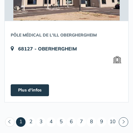
PÔLE MÉDICAL DE L'ILL OBERGHERGHEIM
68127 - OBERHERGHEIM
Plus d'infos
(courant)
1
2
3
4
5
6
7
8
9
10