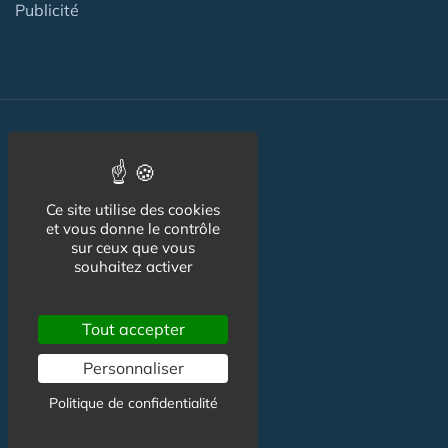
Publicité
Nos autres sites :
Ce site utilise des cookies
Capgeris.com
et vous donne le contrôle
sur ceux que vous
CapResidencesSeniors.com
souhaitez activer
Emploi-formation-sante.com
Seniorissimmo.com
Tout accepter
Creche-et-naissance.com
Personnaliser
Co-Living & Co-Working
Politique de confidentialité