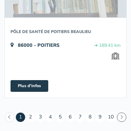
PÔLE DE SANTÉ DE POITIERS BEAULIEU
86000 - POITIERS
➔ 189.41 km
Plus d'infos
(courant)
1
2
3
4
5
6
7
8
9
10