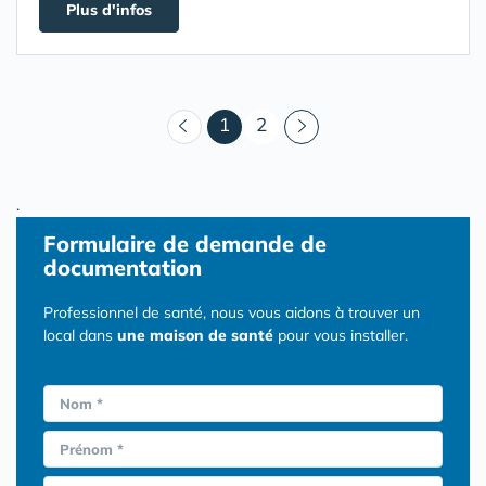
Plus d'infos
(courant)
1
2
.
Formulaire
de demande de
documentation
Professionnel de santé, nous vous aidons à trouver un
local dans
une maison de santé
pour vous installer.
Nom *
Prénom *