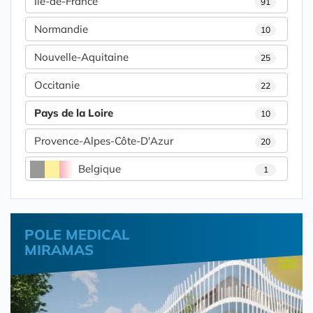
Île-de-France
91
Normandie
10
Nouvelle-Aquitaine
25
Occitanie
22
Pays de la Loire
10
Provence-Alpes-Côte-D'Azur
20
Belgique
1
POLE MEDICAL
MIRAMAS