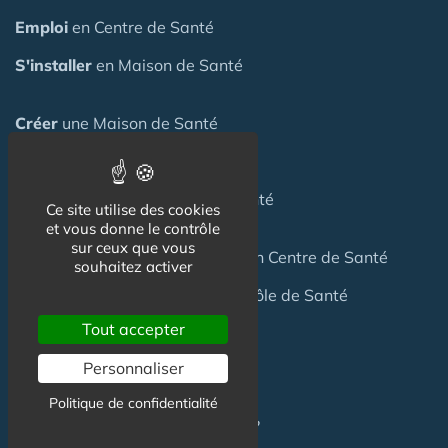
Emploi
en Centre de Santé
S'installer
en Maison de Santé
Créer
une Maison de Santé
Financer
une Maison de Santé
Investir
dans une Maison de Santé
Ce site utilise des cookies
et vous donne le contrôle
sur ceux que vous
Céder
une Maison
de Santé
ou un Centre de Santé
souhaitez activer
Terrain
pour création Maison / Pôle de Santé
Tout accepter
FAQ
Personnaliser
Politique de confidentialité
C'est quoi une Maison de Santé ?