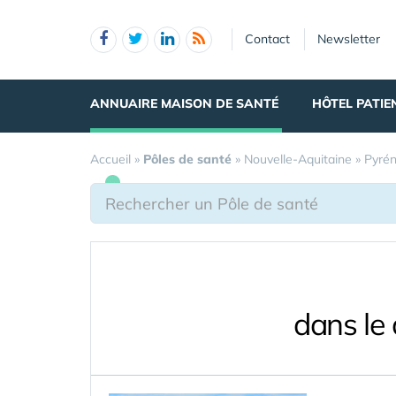
Panneau de gestion des cookies
Contact
Newsletter
ANNUAIRE MAISON DE SANTÉ
HÔTEL PATIE
Accueil
»
Pôles de santé
»
Nouvelle-Aquitaine
»
Pyrén
dans le