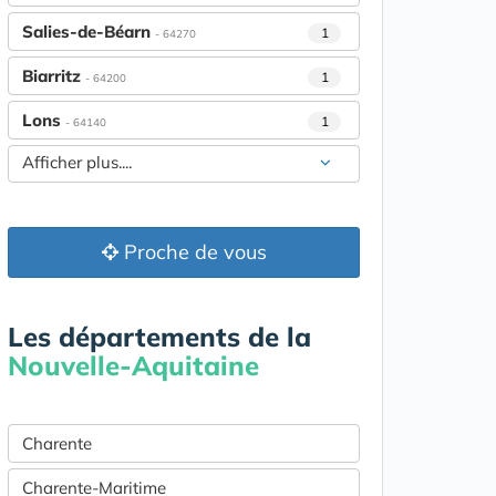
Salies-de-Béarn
1
- 64270
Biarritz
1
- 64200
Lons
1
- 64140
Afficher plus....
Proche de vous
Les départements de la
Nouvelle-Aquitaine
Charente
Charente-Maritime