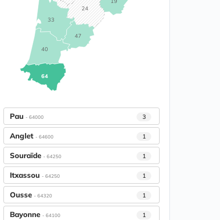
19
24
33
47
40
64
Pau
3
- 64000
Anglet
1
- 64600
Souraïde
1
- 64250
Itxassou
1
- 64250
Ousse
1
- 64320
Bayonne
1
- 64100