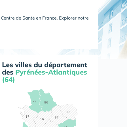
 Centre de Santé en France. Explorer notre
Les villes du département
des
Pyrénées-Atlantiques
(64)
79
86
23
17
87
16