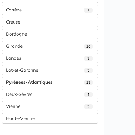
Corrèze
1
Creuse
Dordogne
Gironde
10
Landes
2
Lot-et-Garonne
2
Pyrénées-Atlantiques
12
Deux-Sèvres
1
Vienne
2
Haute-Vienne