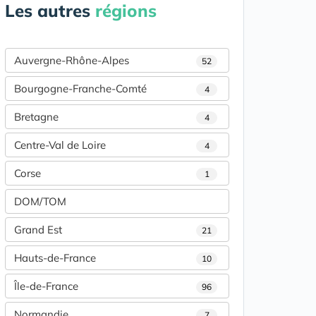
Les autres
régions
Auvergne-Rhône-Alpes
52
Bourgogne-Franche-Comté
4
Bretagne
4
Centre-Val de Loire
4
Corse
1
DOM/TOM
Grand Est
21
Hauts-de-France
10
Île-de-France
96
Normandie
7