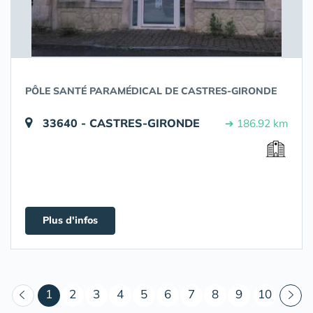
PÔLE SANTÉ PARAMÉDICAL DE CASTRES-GIRONDE
33640 - CASTRES-GIRONDE
➔ 186.92 km
Plus d'infos
(courant)
1
2
3
4
5
6
7
8
9
10