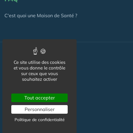
C'est quoi une Maison de Santé ?
Actualité
Ce site utilise des cookies
et vous donne le contrôle
Actualité Maison de Santé
sur ceux que vous
souhaitez activer
Agenda Maison de Santé
Flux RSS
Tout accepter
Newsletter
Personnaliser
Politique de confidentialité
Reseaux Sociaux