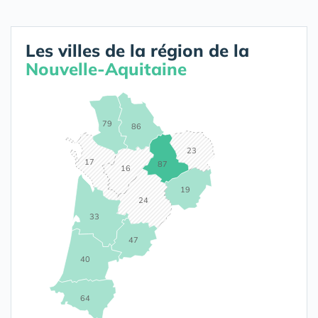
Les villes de la région de la
Nouvelle-Aquitaine
79
86
23
17
87
16
19
24
33
47
40
64