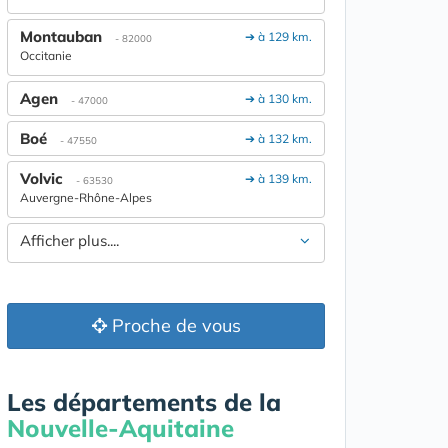
Montauban
➔ à 129 km.
- 82000
Occitanie
Agen
➔ à 130 km.
- 47000
Boé
➔ à 132 km.
- 47550
Volvic
➔ à 139 km.
- 63530
Auvergne-Rhône-Alpes
Afficher plus....
Proche de vous
Les départements de la
Nouvelle-Aquitaine