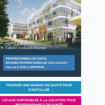
Locaux à la VENTE :
Cabinet médical à Miramas
PROFESSIONNELS DE SANTE,
DEVENEZ PROPRIETAIRES DE VOS LOCAUX !
Cap sur le SUD, à MIRAMAS
TROUVER UNE MAISON DE SANTÉ POUR
S'INSTALLER
LOCAUX DISPONIBLES À LA LOCATION POUR
PROFESSIONNELS DE SANTÉ