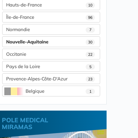
Hauts-de-France
10
Île-de-France
96
Normandie
7
Nouvelle-Aquitaine
30
Occitanie
22
Pays de la Loire
5
Provence-Alpes-Côte-D'Azur
23
Belgique
1
POLE MEDICAL
MIRAMAS