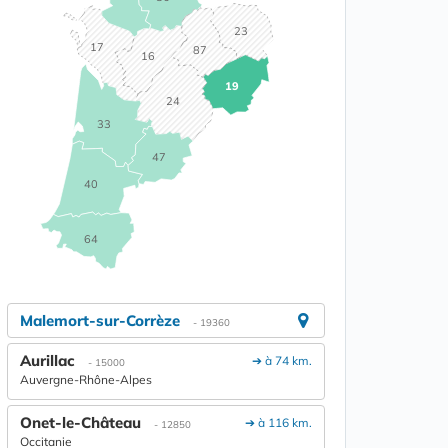
23
17
87
16
19
24
33
47
40
64
Malemort-sur-Corrèze
- 19360
Aurillac
➔ à 74 km.
- 15000
Auvergne-Rhône-Alpes
Onet-le-Château
➔ à 116 km.
- 12850
Occitanie