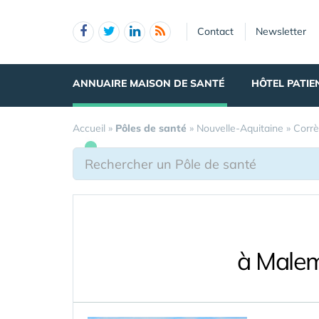
Panneau de gestion des cookies
Contact
Newsletter
ANNUAIRE MAISON DE SANTÉ
HÔTEL PATIE
Accueil
»
Pôles de santé
»
Nouvelle-Aquitaine
»
Corr
à Malem