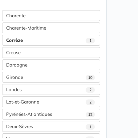
Charente
Charente-Maritime
Corrèze
1
Creuse
Dordogne
Gironde
10
Landes
2
Lot-et-Garonne
2
Pyrénées-Atlantiques
12
Deux-Sèvres
1