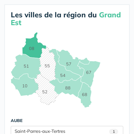
Les villes de la région du
Grand
Est
08
57
55
51
67
54
10
88
52
68
AUBE
Saint-Parres-aux-Tertres
1