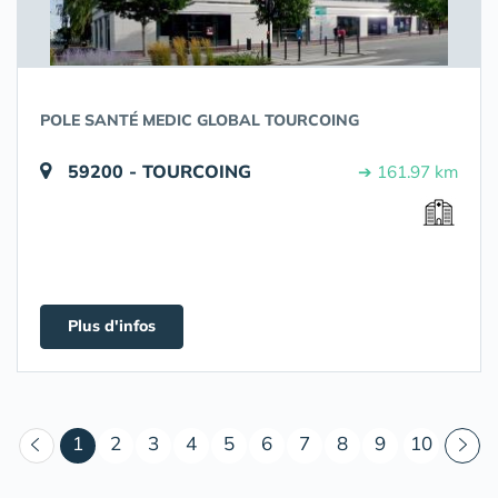
POLE SANTÉ MEDIC GLOBAL TOURCOING
59200 - TOURCOING
➔ 161.97 km
Plus d'infos
(courant)
1
2
3
4
5
6
7
8
9
10