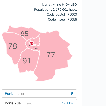
Maire : Anne HIDALGO
Population : 2 175 601 habs.
Code postal : 75000
Code insee : 75056
95
93
78
75
92
94
77
91
Paris
- 75000
Paris 20e
➔ à 4 km.
- 75020