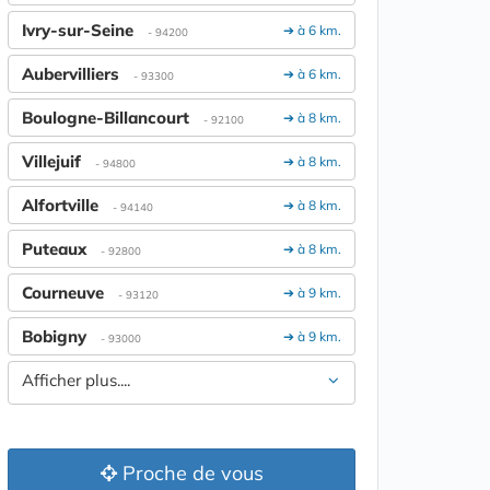
Ivry-sur-Seine
➔ à 6 km.
- 94200
Aubervilliers
➔ à 6 km.
- 93300
Boulogne-Billancourt
➔ à 8 km.
- 92100
Villejuif
➔ à 8 km.
- 94800
Alfortville
➔ à 8 km.
- 94140
Puteaux
➔ à 8 km.
- 92800
Courneuve
➔ à 9 km.
- 93120
Bobigny
➔ à 9 km.
- 93000
Afficher plus....
Proche de vous