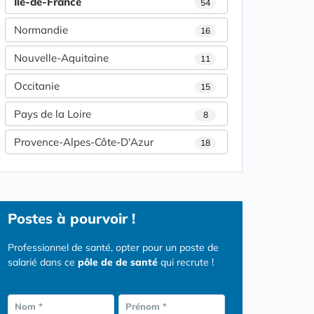
Île-de-France
54
Normandie
16
Nouvelle-Aquitaine
11
Occitanie
15
Pays de la Loire
8
Provence-Alpes-Côte-D'Azur
18
Postes
à pourvoir !
Professionnel de santé, opter pour un poste de
salarié dans ce
pôle de de santé
qui recrute !
Nom *
Prénom *