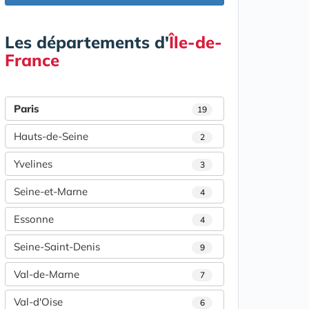
Les départements d'
Île-de-
France
Paris
19
Hauts-de-Seine
2
Yvelines
3
Seine-et-Marne
4
Essonne
4
Seine-Saint-Denis
9
Val-de-Marne
7
Val-d'Oise
6