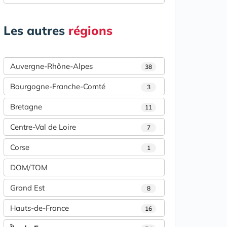
Les autres
régions
Auvergne-Rhône-Alpes
38
Bourgogne-Franche-Comté
3
Bretagne
11
Centre-Val de Loire
7
Corse
1
DOM/TOM
Grand Est
8
Hauts-de-France
16