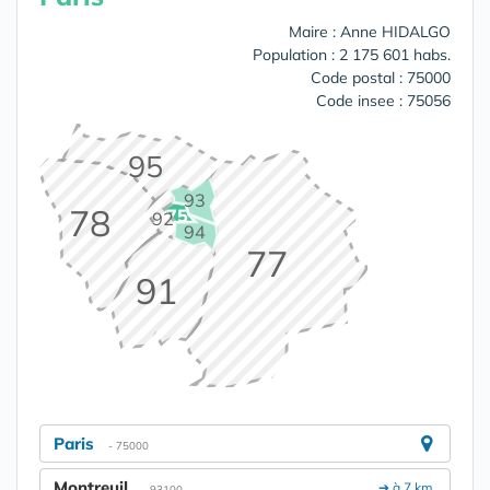
Maire : Anne HIDALGO
Population : 2 175 601 habs.
Code postal : 75000
Code insee : 75056
95
93
78
75
92
94
77
91
Paris
- 75000
Montreuil
➔ à 7 km.
- 93100