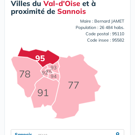
Villes du
Val-d'Oise
et à
proximité de
Sannois
Maire : Bernard JAMET
Population : 26 484 habs.
Code postal : 95110
Code insee : 95582
95
93
78
75
92
94
77
91
Sannois
- 95110