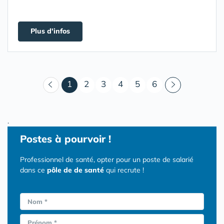
Plus d'infos
(courant)
1
2
3
4
5
6
.
Postes
à pourvoir !
Professionnel de santé, opter pour un poste de salarié
dans ce
pôle de de santé
qui recrute !
Nom *
Prénom *