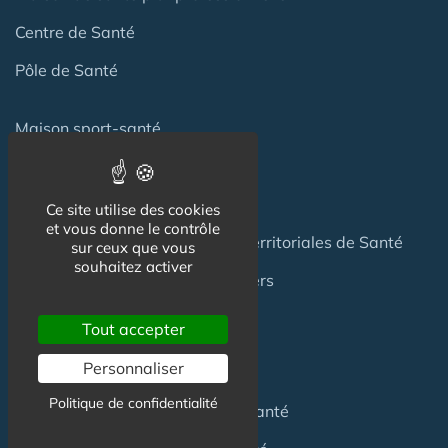
Centre de Santé
Pôle de Santé
Maison sport-santé
Maison de naissance
Centre de Soins et de Prévention
Ce site utilise des cookies
et vous donne le contrôle
Communauté Professionnelles Territoriales de Santé
sur ceux que vous
souhaitez activer
Hotel Patient & Hôtels Hospitaliers
Tout accepter
Pour les
Professionnels
Personnaliser
Politique de confidentialité
Location locaux
en Maison de Santé