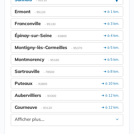
Ermont
➔ à 1 km.
- 95120
Franconville
➔ à 3 km.
- 95130
Épinay-sur-Seine
➔ à 4 km.
- 93800
Montigny-lès-Cormeilles
➔ à 5 km.
- 95370
Montmorency
➔ à 5 km.
- 95160
Sartrouville
➔ à 8 km.
- 78500
Puteaux
➔ à 10 km.
- 92800
Aubervilliers
➔ à 12 km.
- 93300
Courneuve
➔ à 12 km.
- 93120
Afficher plus....