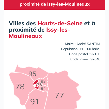
proximité de Issy-les-Moulineaux
Villes des
Hauts-de-Seine
et à
proximité de
Issy-les-
Moulineaux
Maire : André SANTINI
Population : 68 260 habs.
Code postal : 92130
Code insee : 92040
95
93
78
75
92
94
77
91