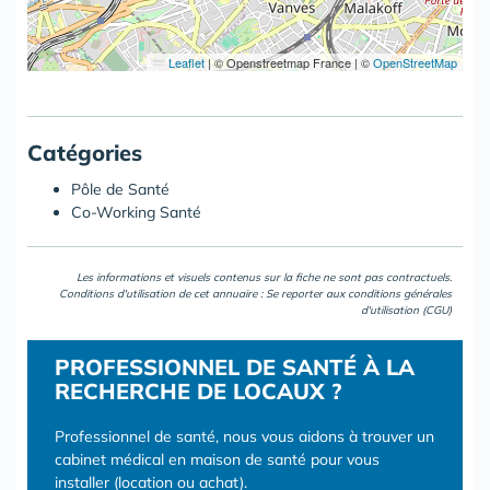
Leaflet
|
© Openstreetmap France | ©
OpenStreetMap
Catégories
Pôle de Santé
Co-Working Santé
Les informations et visuels contenus sur la fiche ne sont pas contractuels.
Conditions d'utilisation de cet annuaire : Se reporter aux
conditions générales
d'utilisation (CGU)
PROFESSIONNEL DE SANTÉ À LA
RECHERCHE DE LOCAUX ?
Professionnel de santé, nous vous aidons à trouver un
cabinet médical en maison de santé pour vous
installer (location ou achat).