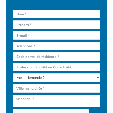
Nom *
Prénom *
E-mail *
Téléphone *
Code postal de résidence *
Profession, Société ou Collectivité
Ville recherchée *