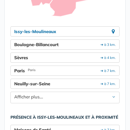
Issy-les-Moulineaux
Boulogne-Billancourt
➔ à 3 km.
Sèvres
➔ à 4 km.
Paris
Paris
➔ à 7 km.
Neuilly-sur-Seine
➔ à 7 km.
Afficher plus....
PRÉSENCE À ISSY-LES-MOULINEAUX ET À PROXIMITÉ
Maisons de Santé
➔ à 7 km.