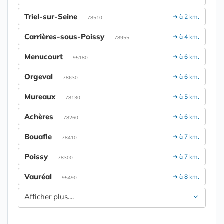
Triel-sur-Seine
➔ à 2 km.
- 78510
Carrières-sous-Poissy
➔ à 4 km.
- 78955
Menucourt
➔ à 6 km.
- 95180
Orgeval
➔ à 6 km.
- 78630
Mureaux
➔ à 5 km.
- 78130
Achères
➔ à 6 km.
- 78260
Bouafle
➔ à 7 km.
- 78410
Poissy
➔ à 7 km.
- 78300
Vauréal
➔ à 8 km.
- 95490
Afficher plus....