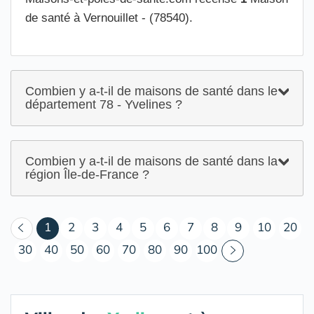
de santé à Vernouillet - (78540).
Combien y a-t-il de maisons de santé dans le
département 78 - Yvelines ?
Combien y a-t-il de maisons de santé dans la
région Île-de-France ?
(courant)
1
2
3
4
5
6
7
8
9
10
20
30
40
50
60
70
80
90
100