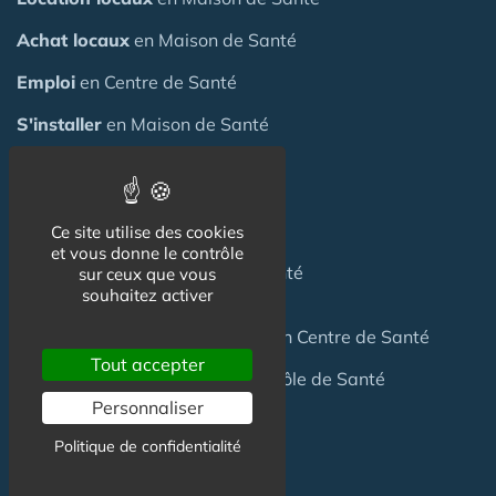
Achat locaux
en Maison de Santé
Emploi
en Centre de Santé
S'installer
en Maison de Santé
Créer
une Maison de Santé
Financer
une Maison de Santé
Ce site utilise des cookies
et vous donne le contrôle
Investir
dans une Maison de Santé
sur ceux que vous
souhaitez activer
Céder
une Maison
de Santé
ou un Centre de Santé
Tout accepter
Terrain
pour création Maison / Pôle de Santé
Personnaliser
Politique de confidentialité
FAQ