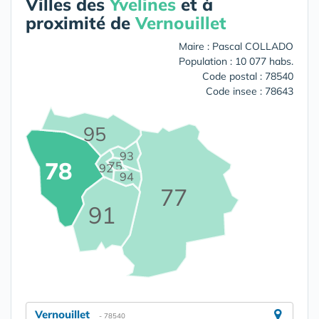
Villes des
Yvelines
et à
proximité de
Vernouillet
Maire : Pascal COLLADO
Population : 10 077 habs.
Code postal : 78540
Code insee : 78643
95
93
78
75
92
94
77
91
Vernouillet
- 78540