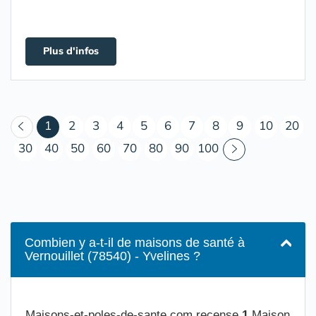
Plus d'infos
(courant)
1
2
3
4
5
6
7
8
9
10
20
30
40
50
60
70
80
90
100
Combien y a-t-il de maisons de santé à
Vernouillet (78540) - Yvelines ?
Maisons-et-poles-de-sante.com recense
1
Maison