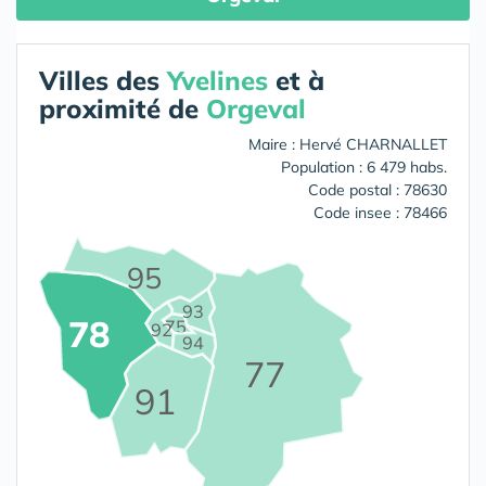
Villes des
Yvelines
et à
proximité de
Orgeval
Maire : Hervé CHARNALLET
Population : 6 479 habs.
Code postal : 78630
Code insee : 78466
95
93
78
75
92
94
77
91