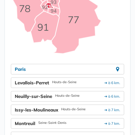
93
78
75
92
94
77
91
Paris
Levallois-Perret
Hauts-de-Seine
➔ à 6 km.
Neuilly-sur-Seine
Hauts-de-Seine
➔ à 6 km.
Issy-les-Moulineaux
Hauts-de-Seine
➔ à 7 km.
Montreuil
Seine-Saint-Denis
➔ à 7 km.