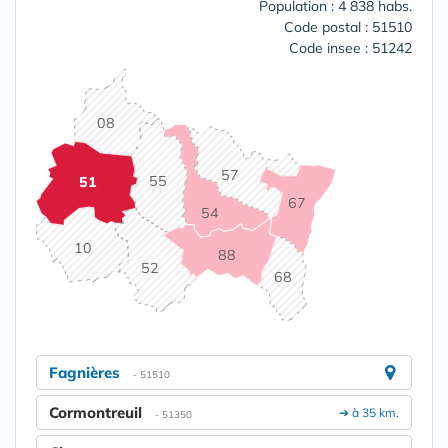
Population : 4 838 habs.
Code postal : 51510
Code insee : 51242
08
57
55
51
67
54
10
88
52
68
Fagnières
- 51510
Cormontreuil
➔ à 35 km.
- 51350