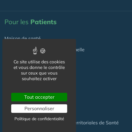
Pour les
Patients
Maison de santé
Maison de santé pluriprofessionnelle
Centre de Santé
Ce site utilise des cookies
et vous donne le contrôle
Pôle de Santé
sur ceux que vous
souhaitez activer
Maison sport-santé
Tout accepter
Maison de naissance
Personnaliser
Centre de Soins et de Prévention
Politique de confidentialité
Communauté Professionnelles Territoriales de Santé