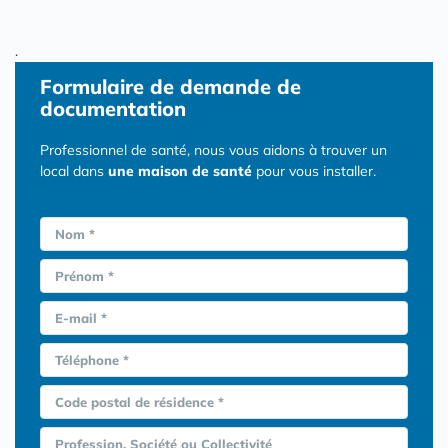
.
Formulaire
de demande de
documentation
Professionnel de santé, nous vous aidons à trouver un
local dans
une maison de santé
pour vous installer.
Nom *
Prénom *
E-mail *
Téléphone *
Code postal de résidence *
Profession, Société ou Collectivité