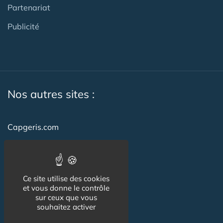
Partenariat
Publicité
Nos autres sites :
Capgeris.com
CapResidencesSeniors.com
Emploi-formation-sante.com
Ce site utilise des cookies
Seniorissimmo.com
et vous donne le contrôle
sur ceux que vous
Creche-et-naissance.com
souhaitez activer
Co-Living & Co-Working