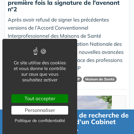
première fois la signature de l'avenant
n°2
Après avoir refusé de signer les précédentes
versions de l’Accord Conventionnel
Interprofessionnel des Maisons de Santé
Pluriprofessionnelles, la Fédération Nationale des
Orthophonistes estime que les nouvelles avancées
reconnaissent davantage la place des professions
Ce site utilise des cookies
paramédicales au sein des MSP
et vous donne le contrôle
sur ceux que vous
souhaitez activer
Fno
orthodontiste
MSP
ACI-MSP
Maison de Santé
Tout accepter
Personnaliser
Faire une demande de recherche de
location ou achat d’un Cabinet
Politique de confidentialité
Médical.