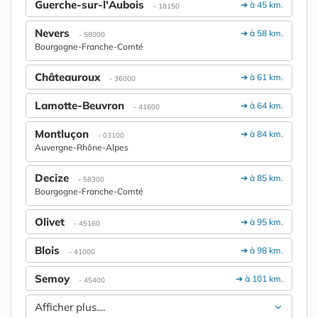
Guerche-sur-l'Aubois
➔ à 45 km.
- 18150
Nevers
➔ à 58 km.
- 58000
Bourgogne-Franche-Comté
Châteauroux
➔ à 61 km.
- 36000
Lamotte-Beuvron
➔ à 64 km.
- 41600
Montluçon
➔ à 84 km.
- 03100
Auvergne-Rhône-Alpes
Decize
➔ à 85 km.
- 58300
Bourgogne-Franche-Comté
Olivet
➔ à 95 km.
- 45160
Blois
➔ à 98 km.
- 41000
Semoy
➔ à 101 km.
- 45400
Afficher plus....