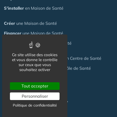
S'installer
en Maison de Santé
Créer
une Maison de Santé
Financer
une Maison de Santé
Investir
dans une Maison de Santé
Ce site utilise des cookies
Céder
une Maison
de Santé
ou un Centre de Santé
et vous donne le contrôle
sur ceux que vous
Terrain
pour création Maison / Pôle de Santé
souhaitez activer
Tout accepter
FAQ
Personnaliser
C'est quoi une Maison de Santé ?
Politique de confidentialité