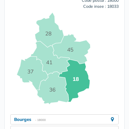
Code postal : 18000
Code insee : 18033
28
45
41
37
18
36
Bourges
- 18000