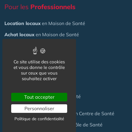
Pour les
Professionnels
Location locaux
en Maison de Santé
Achat locaux
en Maison de Santé
Emploi
en Centre de Santé
S'installer
en Maison de Santé
Ce site utilise des cookies
et vous donne le contrôle
sur ceux que vous
Créer
une Maison de Santé
souhaitez activer
Financer
une Maison de Santé
Investir
dans une Maison de Santé
Tout accepter
Personnaliser
Céder
une Maison
de Santé
ou un Centre de Santé
Politique de confidentialité
Terrain
pour création Maison / Pôle de Santé