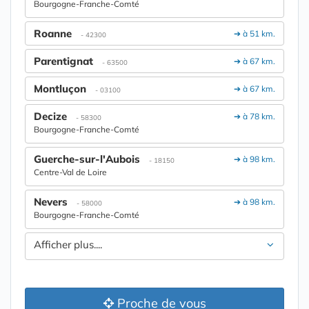
Bourgogne-Franche-Comté
Roanne
➔ à 51 km.
- 42300
Parentignat
➔ à 67 km.
- 63500
Montluçon
➔ à 67 km.
- 03100
Decize
➔ à 78 km.
- 58300
Bourgogne-Franche-Comté
Guerche-sur-l'Aubois
➔ à 98 km.
- 18150
Centre-Val de Loire
Nevers
➔ à 98 km.
- 58000
Bourgogne-Franche-Comté
Afficher plus....
Proche de vous