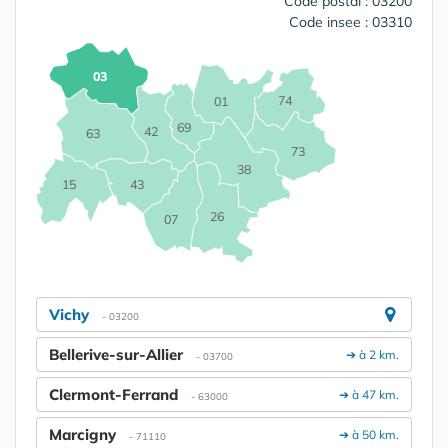
Code postal : 03200
Code insee : 03310
03
74
01
69
42
63
73
38
15
43
26
07
Vichy
- 03200
Bellerive-sur-Allier
➔ à 2 km.
- 03700
Clermont-Ferrand
➔ à 47 km.
- 63000
Marcigny
➔ à 50 km.
- 71110