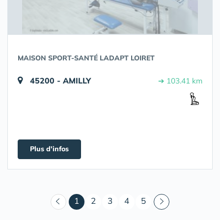
MAISON SPORT-SANTÉ LADAPT LOIRET
45200 - AMILLY
➔ 103.41 km
Plus d'infos
(courant)
1
2
3
4
5