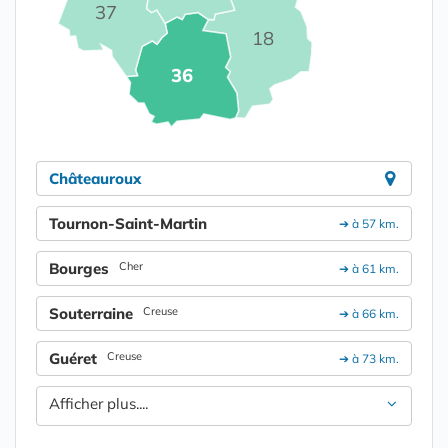
37
18
36
Châteauroux
Tournon-Saint-Martin
➔ à 57 km.
Bourges
Cher
➔ à 61 km.
Souterraine
Creuse
➔ à 66 km.
Guéret
Creuse
➔ à 73 km.
Afficher plus....