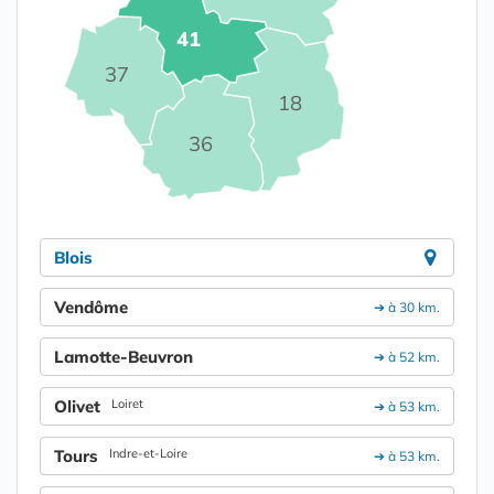
41
37
18
36
Blois
Vendôme
➔ à 30 km.
Lamotte-Beuvron
➔ à 52 km.
Olivet
Loiret
➔ à 53 km.
Tours
Indre-et-Loire
➔ à 53 km.