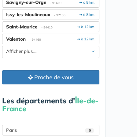
Savigny-sur-Orge
➔ à 8 km.
- 91600
Issy-les-Moulineaux
➔ à 8 km.
- 92130
Saint-Maurice
➔ à 12 km.
- 94410
Valenton
➔ à 12 km.
- 94460
Afficher plus....
Proche de vous
Les départements d'
Île-de-
France
Paris
9