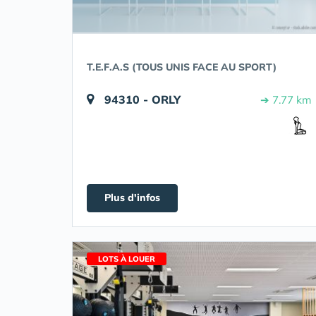
T.E.F.A.S (TOUS UNIS FACE AU SPORT)
94310 - ORLY
➔ 7.77 km
Plus d'infos
LOTS À LOUER