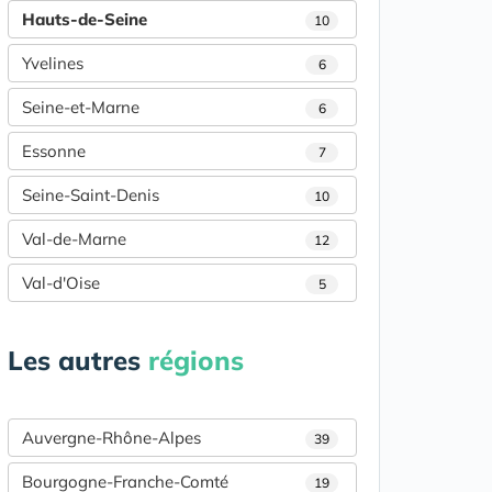
Hauts-de-Seine
10
Yvelines
6
Seine-et-Marne
6
Essonne
7
Seine-Saint-Denis
10
Val-de-Marne
12
Val-d'Oise
5
Les autres
régions
Auvergne-Rhône-Alpes
39
Bourgogne-Franche-Comté
19