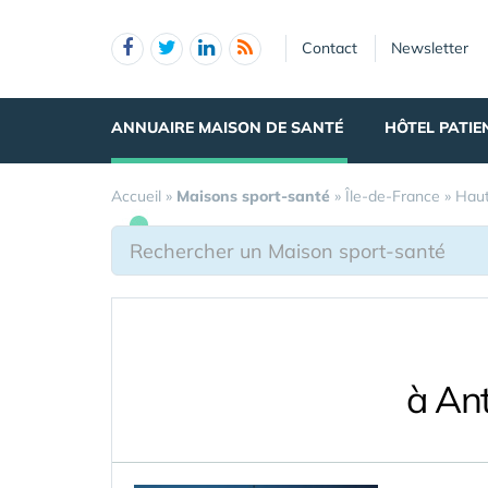
Panneau de gestion des cookies
Contact
Newsletter
ANNUAIRE MAISON DE SANTÉ
HÔTEL PATIE
Accueil
»
Maisons sport-santé
»
Île-de-France
»
Haut
à An