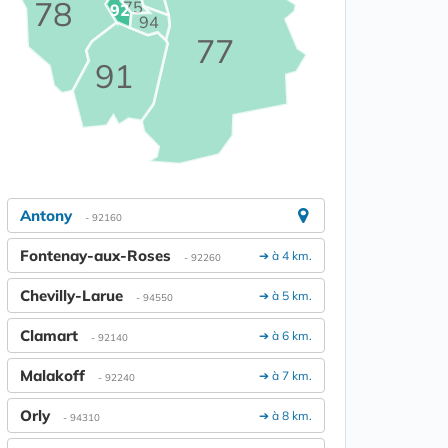
78
75
92
94
77
91
Antony
- 92160
Fontenay-aux-Roses
➔ à 4 km.
- 92260
Chevilly-Larue
➔ à 5 km.
- 94550
Clamart
➔ à 6 km.
- 92140
Malakoff
➔ à 7 km.
- 92240
Orly
➔ à 8 km.
- 94310