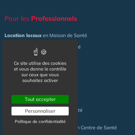
Pour les
Professionnels
Location locaux
en Maison de Santé
Achat locaux
en Maison de Santé
Emploi
en Centre de Santé
Ce site utilise des cookies
et vous donne le contrôle
S'installer
en Maison de Santé
sur ceux que vous
souhaitez activer
Créer
une Maison de Santé
Financer
une Maison de Santé
Tout accepter
Investir
dans une Maison de Santé
Personnaliser
Politique de confidentialité
Céder
une Maison
de Santé
ou un Centre de Santé