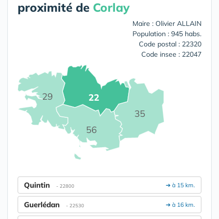
proximité de
Corlay
Maire : Olivier ALLAIN
Population : 945 habs.
Code postal : 22320
Code insee : 22047
29
22
35
56
Quintin
➔ à 15 km.
- 22800
Guerlédan
➔ à 16 km.
- 22530