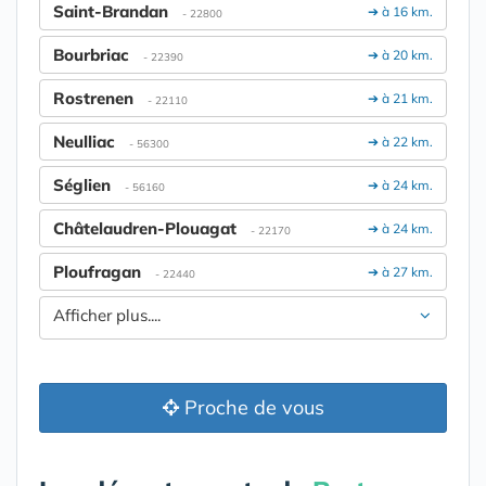
Saint-Brandan
➔ à 16 km.
- 22800
Bourbriac
➔ à 20 km.
- 22390
Rostrenen
➔ à 21 km.
- 22110
Neulliac
➔ à 22 km.
- 56300
Séglien
➔ à 24 km.
- 56160
Châtelaudren-Plouagat
➔ à 24 km.
- 22170
Ploufragan
➔ à 27 km.
- 22440
Afficher plus....
Proche de vous