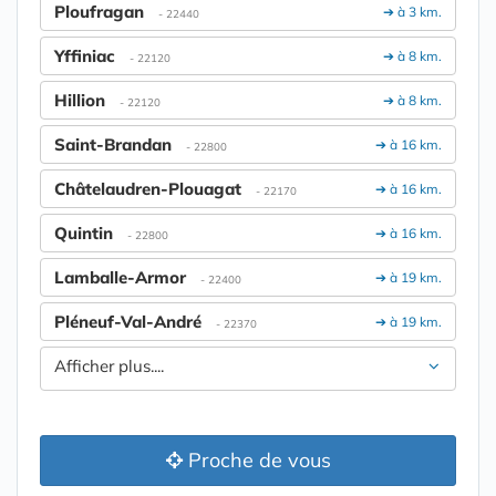
Ploufragan
➔ à 3 km.
- 22440
Yffiniac
➔ à 8 km.
- 22120
Hillion
➔ à 8 km.
- 22120
Saint-Brandan
➔ à 16 km.
- 22800
Châtelaudren-Plouagat
➔ à 16 km.
- 22170
Quintin
➔ à 16 km.
- 22800
Lamballe-Armor
➔ à 19 km.
- 22400
Pléneuf-Val-André
➔ à 19 km.
- 22370
Afficher plus....
Proche de vous