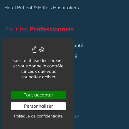
Hotel Patient & Hôtels Hospitaliers
Pour les
Professionnels
Location locaux
en Maison de Santé
Achat locaux
en Maison de Santé
Ce site utilise des cookies
et vous donne le contrôle
Emploi
en Centre de Santé
sur ceux que vous
souhaitez activer
S'installer
en Maison de Santé
Créer
une Maison de Santé
Tout accepter
Financer
une Maison de Santé
Personnaliser
Politique de confidentialité
Investir
dans une Maison de Santé