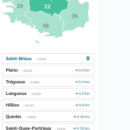
29
22
35
56
Saint-Brieuc
- 22000
Plérin
➔ à 2 km.
- 22190
Trégueux
➔ à 4 km.
- 22950
Langueux
➔ à 5 km.
- 22360
Hillion
➔ à 8 km.
- 22120
Quintin
➔ à 16 km.
- 22800
Saint-Quay-Portrieux
➔ à 16 km.
- 22410