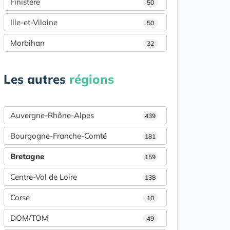
Finistère
50
Ille-et-Vilaine
50
Morbihan
32
Les autres
régions
Auvergne-Rhône-Alpes
439
Bourgogne-Franche-Comté
181
Bretagne
159
Centre-Val de Loire
138
Corse
10
DOM/TOM
49