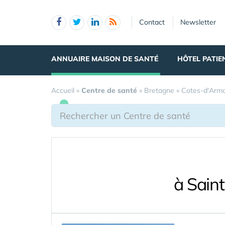
Panneau de gestion des cookies
Contact
Newsletter
ANNUAIRE MAISON DE SANTÉ
HÔTEL PATIE
Accueil
»
Centre de santé
»
Bretagne
»
Cotes-d'Arm
à Sain