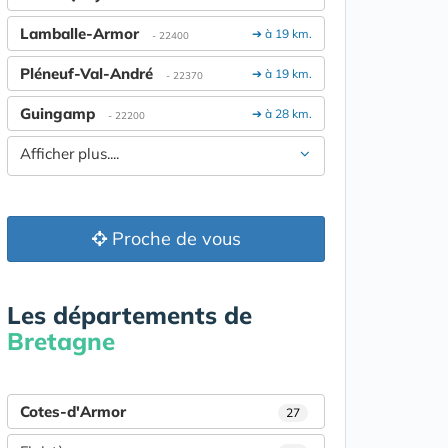
Lamballe-Armor
➔ à 19 km.
- 22400
Pléneuf-Val-André
➔ à 19 km.
- 22370
Guingamp
➔ à 28 km.
- 22200
Afficher plus....
Proche de vous
Les départements de
Bretagne
Cotes-d'Armor
27