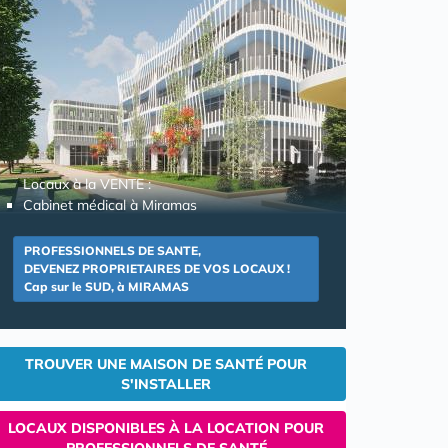
Locaux à la VENTE :
Cabinet médical à Miramas
PROFESSIONNELS DE SANTE,
DEVENEZ PROPRIETAIRES DE VOS LOCAUX !
Cap sur le SUD, à MIRAMAS
TROUVER UNE MAISON DE SANTÉ POUR
S'INSTALLER
LOCAUX DISPONIBLES À LA LOCATION POUR