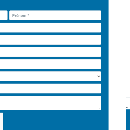
Prénom *
..