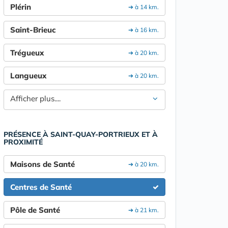
Plérin
➔ à 14 km.
Saint-Brieuc
➔ à 16 km.
Trégueux
➔ à 20 km.
Langueux
➔ à 20 km.
Afficher plus....
PRÉSENCE À SAINT-QUAY-PORTRIEUX ET À
PROXIMITÉ
Maisons de Santé
➔ à 20 km.
Centres de Santé
Pôle de Santé
➔ à 21 km.