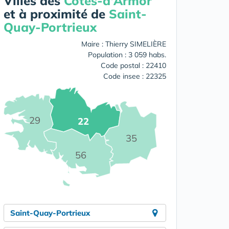
Villes des
Cotes-d'Armor
et à proximité de
Saint-
Quay-Portrieux
Maire : Thierry SIMELIÈRE
Population : 3 059 habs.
Code postal : 22410
Code insee : 22325
29
22
35
56
Saint-Quay-Portrieux