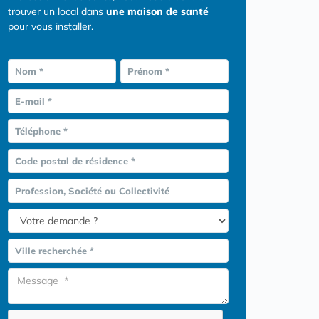
trouver un local dans
une maison de santé
pour vous installer.
Nom *
Prénom *
E-mail *
Téléphone *
Code postal de résidence *
Profession, Société ou Collectivité
Ville recherchée *