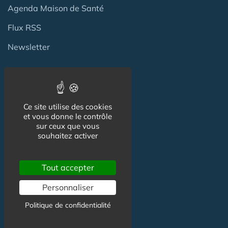
Agenda Maison de Santé
Flux RSS
Newsletter
Reseaux Sociaux
Ce site utilise des cookies
Facebook
et vous donne le contrôle
sur ceux que vous
X (ex-Twitter)
souhaitez activer
Linkedin
Tout accepter
Personnaliser
Informations
Politique de confidentialité
CGU