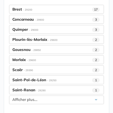
Brest
17
- 29200
Concarneau
3
- 29900
Quimper
3
- 29000
Plourin-lès-Morlaix
2
- 29600
Gouesnou
2
- 29850
Morlaix
2
- 29600
Scaër
2
- 29390
Saint-Pol-de-Léon
1
- 29250
Saint-Renan
1
- 29290
Afficher plus....