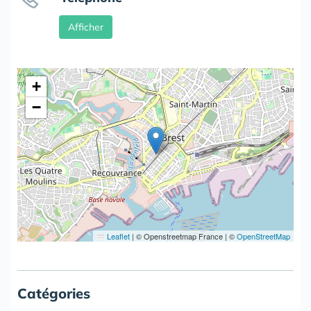
Afficher
+
−
Leaflet
|
© Openstreetmap France | ©
OpenStreetMap
Catégories