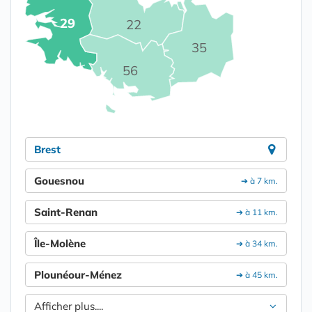
29
22
35
56
Brest
Gouesnou
➔ à 7 km.
Saint-Renan
➔ à 11 km.
Île-Molène
➔ à 34 km.
Plounéour-Ménez
➔ à 45 km.
Afficher plus....