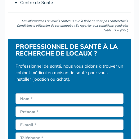
Centre de Santé
Les informations et visuels contenus sur la fiche ne sont pas contractuels.
Conditions d'utilisation de cet annuaire : Se reporter aux
conditions générales
d'utilisation (CGU)
PROFESSIONNEL DE SANTÉ À LA
RECHERCHE DE LOCAUX ?
Professionnel de santé, nous vous aidons à trouver un
cabinet médical en maison de santé pour vous
installer (location ou achat).
Nom *
Prénom *
E-mail *
Téléphone *